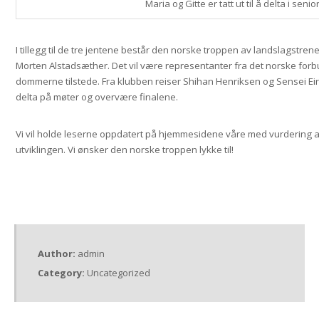
Maria og Gitte er tatt ut til å delta i seni
I tillegg til de tre jentene består den norske troppen av landslagstre
Morten Alstadsæther. Det vil være representanter fra det norske for
dommerne tilstede. Fra klubben reiser Shihan Henriksen og Sensei Eiri
delta på møter og overvære finalene.
Vi vil holde leserne oppdatert på hjemmesidene våre med vurdering a
utviklingen. Vi ønsker den norske troppen lykke til!
Author:
admin
Category:
Uncategorized