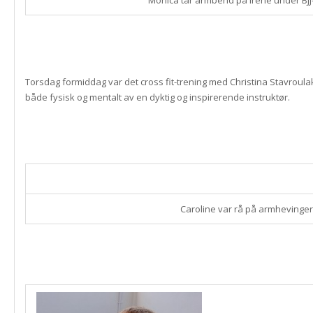
Monica tar armbend på Irene under BJJ
Torsdag formiddag var det cross fit-trening med Christina Stavroulakis
både fysisk og mentalt av en dyktig og inspirerende instruktør.
Caroline var rå på armhevinger