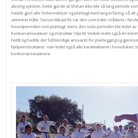
alvorlig sykdom. Dette gjorde at Shihan ikke ble så lang periode som
hadde gjort alle forberedelser og planlagt med lang erfaring, så alt 
utmerket måte. Sensei Mikael Ek var den som trakk i trådene i førs
hovedperioden som planlagt, mens den siste perioden ble ledet av
Konkurranseutøver og instruktør Silje M. Vedvik ledet også én tren
holdt og hadde det fullstendige ansvaret for planlegging og gjenno
hjelpeinstruktører. Han ledet også alle karateøktene i hoveduken, b
konkurranseutøvere.