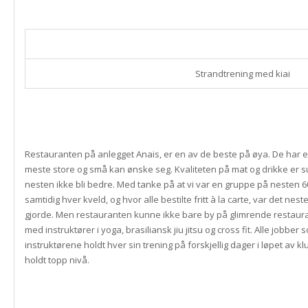
Strandtrening med kiai
Restauranten på anlegget Anais, er en av de beste på øya. De har 
meste store og små kan ønske seg. Kvaliteten på mat og drikke er s
nesten ikke bli bedre. Med tanke på at vi var en gruppe på nesten 
samtidig hver kveld, og hvor alle bestilte fritt à la carte, var det nest
gjorde. Men restauranten kunne ikke bare by på glimrende restaur
med instruktører i yoga, brasiliansk jiu jitsu og cross fit. Alle jobbe
instruktørene holdt hver sin trening på forskjellig dager i løpet av
holdt topp nivå.