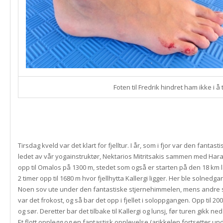
Foten til Fredrik hindret ham ikke i å
Tirsdag kveld var det klart for fjelltur. I år, som i fjor var den fanta
ledet av vår yogainstruktør, Nektarios Mitritsakis sammen med Haral
opp til Omalos på 1300 m, stedet som også er starten på den 18 km 
2 timer opp til 1680 m hvor fjellhytta Kallergi ligger. Her ble solned
Noen sov ute under den fantastiske stjernehimmelen, mens andre s
var det frokost, og så bar det opp i fjellet i soloppgangen. Opp til 20
og sør. Deretter bar det tilbake til Kallergi og lunsj, før turen gikk n
Et flott opplegg og en fantastisk opplevelse (arikkelen fortsetter und