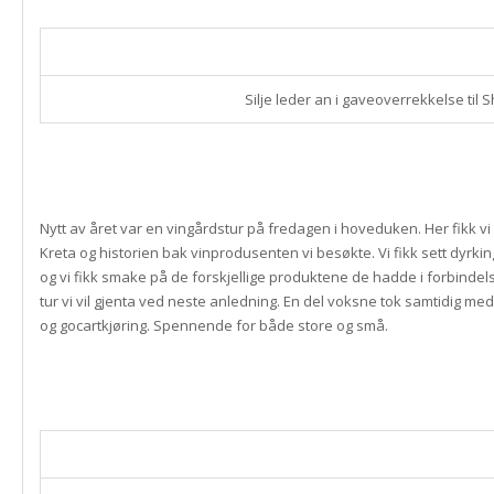
Silje leder an i gaveoverrekkelse til 
Nytt av året var en vingårdstur på fredagen i hoveduken. Her fikk vi f
Kreta og historien bak vinprodusenten vi besøkte. Vi fikk sett dyr
og vi fikk smake på de forskjellige produktene de hadde i forbinde
tur vi vil gjenta ved neste anledning. En del voksne tok samtidig m
og gocartkjøring. Spennende for både store og små.