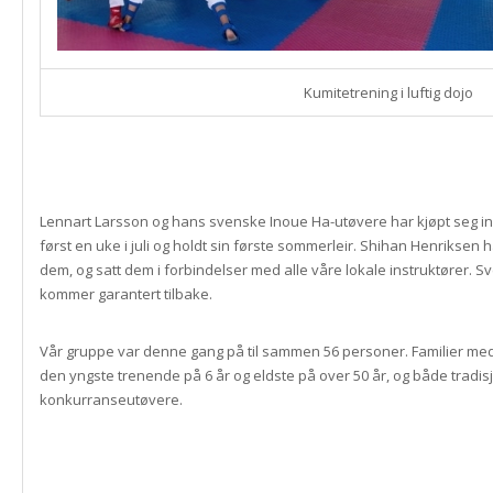
Kumitetrening i luftig dojo
Lennart Larsson og hans svenske Inoue Ha-utøvere har kjøpt seg inn
først en uke i juli og holdt sin første sommerleir. Shihan Henriksen 
dem, og satt dem i forbindelser med alle våre lokale instruktører.
kommer garantert tilbake.
Vår gruppe var denne gang på til sammen 56 personer. Familier me
den yngste trenende på 6 år og eldste på over 50 år, og både tradisj
konkurranseutøvere.