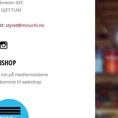
kiveien 43C
6 GJETTUM
st:
styret@mizuchi.no
BSHOP
 inn på medlemssidene
å komme til webshop.