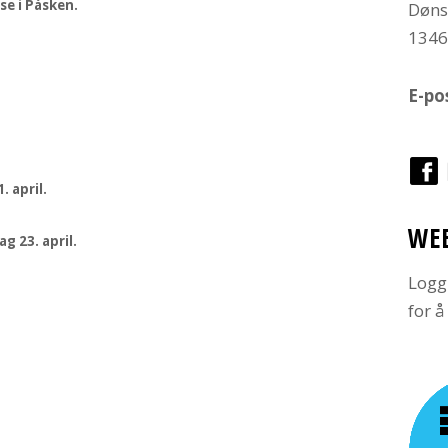
se i Påsken.
Døns
134
E-po
. april.
WE
g 23. april.
Logg
for 