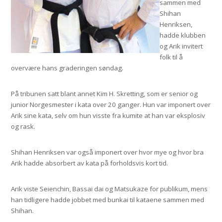
sammen med
Shihan
Henriksen,
hadde klubben
og Arik invitert
folk til å
overvære hans graderingen søndag.
På tribunen satt blant annet Kim H. Skretting, som er senior og
junior Norgesmester i kata over 20 ganger. Hun var imponert over
Arik sine kata, selv om hun visste fra kumite at han var eksplosiv
og rask.
Shihan Henriksen var også imponert over hvor mye og hvor bra
Arik hadde absorbert av kata på forholdsvis kort tid.
Arik viste Seienchin, Bassai dai og Matsukaze for publikum, mens
han tidligere hadde jobbet med bunkai til kataene sammen med
Shihan.