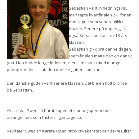
Sebastian vant innledningsvis,
men tapte kvartfinalen 2-1 for en
dansk gutt som senere gikk til
finalen. Senere på dagen gikk
også Sebastian kumite i 13 års
klassen.
Sebastian gikk bra denne dagen.
I semifinalen møtte han en dansk
gutt. Han hadde lenge ledelsen, men i en match med mange
poeng var det til slutt den danske gutten som vant.
Den danske gutten vant senere klassen. Det ble en flott bronse
på Sebastian.
Alt i alt var Swedish Karate open et stort og spennende
arrangement som frister til gjentagelse.
Reultater Swedish Karate Open:http://swekarateopen.se/results/