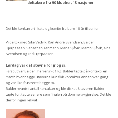
deltakere fra 90 klubber, 13 nasjoner
Det ble konkurrert i kata og kumite fra barn 10 år til senior.
Vi deltok med Silje Vedvik, Karl André Svendsen, Balder
Hjerpaasen, Sebastian Tenmann, Marie Sjåvik, Martin Sjåvik, Aina
Svendsen og Frid Hjerpaasen.
Lørdag var det stevne for jr og sr.
Først ut var Balder i herrer jr -61 kg. Balder tapte på kontakt i en
match hvor begge utøverne kun fikk kontakter annenhver gang
og var like frustrerte begge to.
Balder «vant» i antall kontakter og ble disket. Utøveren Balder
tapte for, tapte senere semifinalen på dommeravgjørelse. Det ble
derfor ingen rekval.