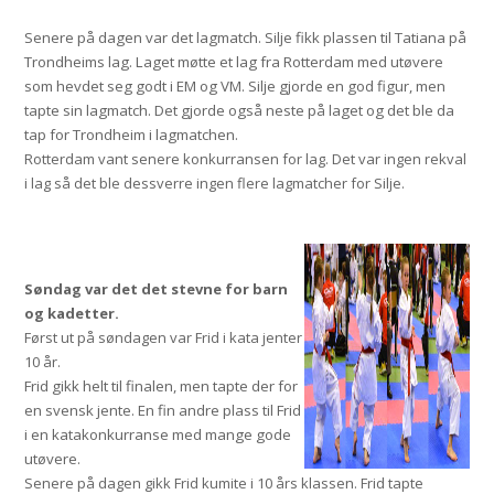
Senere på dagen var det lagmatch. Silje fikk plassen til Tatiana på
Trondheims lag. Laget møtte et lag fra Rotterdam med utøvere
som hevdet seg godt i EM og VM. Silje gjorde en god figur, men
tapte sin lagmatch. Det gjorde også neste på laget og det ble da
tap for Trondheim i lagmatchen.
Rotterdam vant senere konkurransen for lag. Det var ingen rekval
i lag så det ble dessverre ingen flere lagmatcher for Silje.
Søndag var det det stevne for barn
og kadetter.
F
ørst ut på søndagen var Frid i kata jenter
10 år.
Frid gikk helt til finalen, men tapte der for
en svensk jente. En fin andre plass til Frid
i en katakonkurranse med mange gode
utøvere.
Senere på dagen gikk Frid kumite i 10 års klassen. Frid tapte