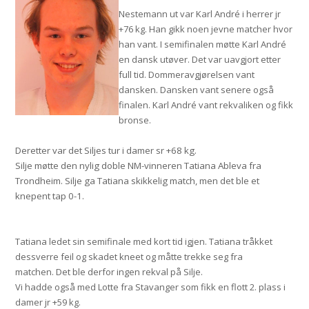
Nestemann ut var Karl André i herrer jr
+76 kg. Han gikk noen jevne matcher hvor
han vant. I semifinalen møtte Karl André
en dansk utøver. Det var uavgjort etter
full tid. Dommeravgjørelsen vant
dansken. Dansken vant senere også
finalen. Karl André vant rekvaliken og fikk
bronse.
Deretter var det Siljes tur i damer sr +68 kg.
Silje møtte den nylig doble NM-vinneren Tatiana Ableva fra
Trondheim. Silje ga Tatiana skikkelig match, men det ble et
knepent tap 0-1.
Tatiana ledet sin semifinale med kort tid igjen. Tatiana tråkket
dessverre feil og skadet kneet og måtte trekke seg fra
matchen.
Det ble derfor ingen rekval på Silje.
Vi hadde også med Lotte fra Stavanger som fikk en flott 2. plass i
damer jr +59 kg.