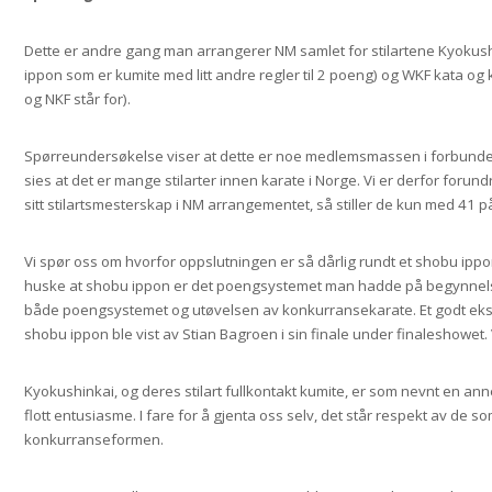
Dette er andre gang man arrangerer NM samlet for stilartene Kyokus
ippon som er kumite med litt andre regler til 2 poeng) og WKF kata og
og NKF står for).
Spørreundersøkelse viser at dette er noe medlemsmassen i forbunde
sies at det er mange stilarter innen karate i Norge. Vi er derfor forun
sitt stilartsmesterskap i NM arrangementet, så stiller de kun med 41 
Vi spør oss om hvorfor oppslutningen er så dårlig rundt et shobu ipp
huske at shobu ippon er det poengsystemet man hadde på begynnelsen 
både poengsystemet og utøvelsen av konkurransekarate. Et godt ekse
shobu ippon ble vist av Stian Bagroen i sin finale under finaleshowet.
Kyokushinkai, og deres stilart fullkontakt kumite, er som nevnt en ann
flott entusiasme. I fare for å gjenta oss selv, det står respekt av de s
konkurranseformen.