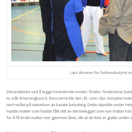
Lars doserer for forbundsstyret om
Det praktiske ved å legge innledende runder, finaler, finaleshow, ba
m, står til terningkast 6. Dessverre ble det i år, som i fjor, benyttet ma
ned nivået på utøvelsen av karate betydelig. Dette skjedde under hel
hadde matter som hadde fått slitt av det belegget som nye matter har
for å få brukt matter mer gjennom året, slik at de ikke er glatte unde