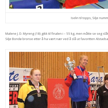
Iselin til topps, Silje num
Malene J. D. Myreng (18) gikk til finalen i – 55 kg, men måtte se seg sl
Silje Bondø bronse etter å ha vært nær ved å slå ut favoritten Alstads