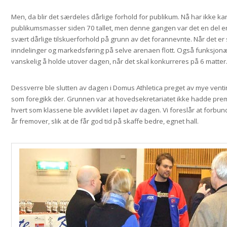
Men, da blir det særdeles dårlige forhold for publikum. Nå har ikke k
publikumsmasser siden 70 tallet, men denne gangen var det en del en
svært dårlige tilskuerforhold på grunn av det forannevnte. Når det er s
inndelinger og markedsføring på selve arenaen flott. Også funksjonæ
vanskelig å holde utover dagen, når det skal konkurreres på 6 matter
Dessverre ble slutten av dagen i Domus Athletica preget av mye venti
som foregikk der. Grunnen var at hovedsekretariatet ikke hadde premie
hvert som klassene ble avviklet i løpet av dagen. Vi foreslår at forbun
år fremover, slik at de får god tid på skaffe bedre, egnet hall.