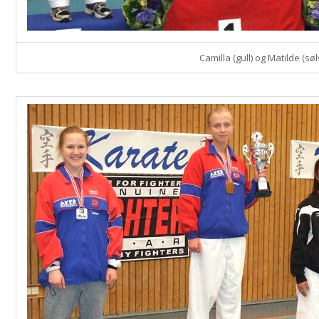
Camilla (gull) og Matilde (søl