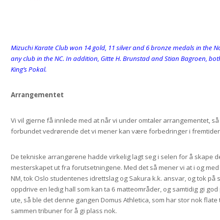
Mizuchi Karate Club won 14 gold, 11 silver and 6 bronze medals in the 
any club in the NC. In addition, Gitte H. Brunstad and Stian Bagroen, b
King’s Pokal.
Arrangementet
Vi vil gjerne få innlede med at når vi under omtaler arrangementet, så e
forbundet vedrørende det vi mener kan være forbedringer i fremtiden
De tekniske arrangørene hadde virkelig lagt seg i selen for å skape 
mesterskapet ut fra forutsetningene. Med det så mener vi at i og med a
NM, tok Oslo studentenes idrettslag og Sakura k.k. ansvar, og tok på s
oppdrive en ledig hall som kan ta 6 matteområder, og samtidig gi god pl
ute, så ble det denne gangen Domus Athletica, som har stor nok flate t
sammen tribuner for å gi plass nok.