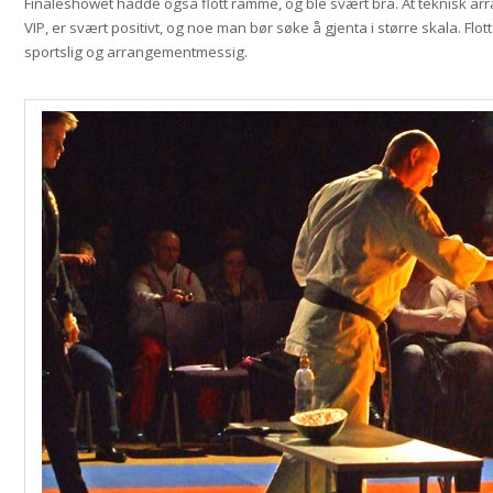
Finaleshowet hadde også flott ramme, og ble svært bra. At teknisk arr
VIP, er svært positivt, og noe man bør søke å gjenta i større skala. Flo
sportslig og arrangementmessig.