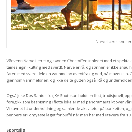
Narve Læret knuser
Vår venn Narve Læret og sønnen Christoffer, innledet med et spekta
tameshigiri (kutting med sverd). Narve er rå, og sønnen er ikke snau 
faren med sverd dele en vannmelon ovenifra og ned, på maven sin. God
gjennom vannmelonen, og ikke delte gutten også. Rå og underholden
Også Jose Dos Santos fra JKA Shotokan holdt en flott, tradisjonell, o
foregikk som bespisning i flotte lokaler med panoramautsikt over vår
Vi savnet litt underholdning og samlende aktiviteter på banketten, og m
per pers er i drøyeste laget for buffé når man har med utøvere fra 13
Sportslig