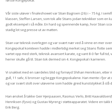
første Kongepokal.
Vår siste utøver i finaleshowet var Stian Bagroen (26) i – 75 kg. I sem
klassen, Steffen Larsen, som tok alle Stians jodan teknikker som en ka
godt eksempel i så måte. En hard og spennende kamp, hvor Stian scor
stadig lot seg presse ut av matten.
Stian var teknisk overlegen og var svært nær ved å vinne en mer overl
Kongepokal komiteen hadde i midlertidig merket seg Stians flotte semif
vartet opp med sterk, teknisk avansert karate, og vant 8-0 før full tid
herrer skulle gå til. Stian tok dermed sin 4. Kongepokal i karrieren.
Vi snakket med en særdeles blid og fornøyd Shihan Henriksen, etter n
gull, 11 sølv, 6 bronser og begge Kongepokalene. Han mente i fjor at de
og var svært stolt over utøverne som hadde greid kunststykket å slå de
Han ønsket å takke Geir Hjerpaasen, Rasmus Verlo, Britt Haavaldsen(f
Henriksen (fysio) og Gustav Myreng i støtteapparatet. Videre en takk t
Erik Berg.