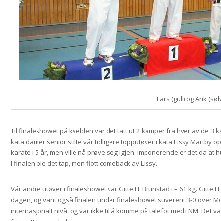
Lars (gull) og Arik (søl
Til finaleshowet på kvelden var det tatt ut 2 kamper fra hver av de 3
kata damer senior stilte vår tidligere topputøver i kata Lissy Martby op
karate i 5 år, men ville nå prøve seg igjen. Imponerende er det da at h
I finalen ble det tap, men flott comeback av Lissy.
Vår andre utøver i finaleshowet var Gitte H. Brunstad i – 61 kg. Gitte 
dagen, og vant også finalen under finaleshowet suverent 3-0 over Mo
internasjonalt nivå, og var ikke til å komme på talefot med i NM. Det va