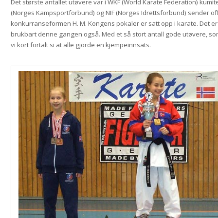
Det største antallet utøvere var i WKF (World Karate Federation) kum
(Norges Kampsportforbund) og NIF (Norges Idrettsforbund) sender offis
konkurranseformen H. M. Kongens pokaler er satt opp i karate. Det er 
brukbart denne gangen også. Med et så stort antall gode utøvere, som
vi kort fortalt si at alle gjorde en kjempeinnsats.