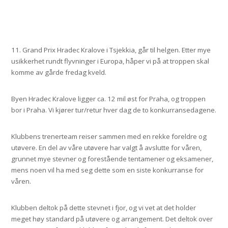
11. Grand Prix Hradec Kralove i Tsjekkia, går til helgen. Etter mye
usikkerhet rundt flyvninger i Europa, håper vi på at troppen skal
komme av gårde fredag kveld.
Byen Hradec Kralove ligger ca. 12 mil øst for Praha, og troppen
bor i Praha. Vi kjører tur/retur hver dag de to konkurransedagene.
Klubbens trenerteam reiser sammen med en rekke foreldre og
utøvere. En del av våre utøvere har valgt å avslutte for våren,
grunnet mye stevner og forestående tentamener og eksamener,
mens noen vil ha med seg dette som en siste konkurranse for
våren.
Klubben deltok på dette stevnet i fjor, og vi vet at det holder
meget høy standard på utøvere og arrangement. Det deltok over