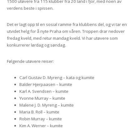
1500 utøvere fra 115 klubber fra 20 land i fjor, med noen av
verdens beste i spissen.
Det er lagt opp til en sosial ramme fra klubbens del, og vi tar en
utvidet helg for å nyte Praha om våren. Troppen drar nedover
fredag kveld, med retur mandag kveld. Vi har utøvere som
konkurrerer lørdag og søndag.
Følgende utøvere reiser:
Carl Gustav D. Myreng – kata og kumite
Balder Hjerpaasen – kumite
Karl A. Svendsen – kumite
Yvonne Murray – kumite
Malene J. D. Myreng – kumite
Maria B. Roll – kumite
Robin Murray – kumite
Kim A. Werner – kumite