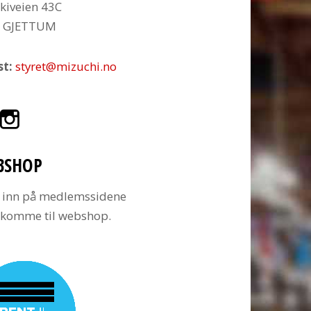
kiveien 43C
6 GJETTUM
st:
styret@mizuchi.no
BSHOP
 inn på medlemssidene
å komme til webshop.