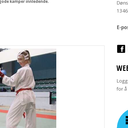
r gode kamper innledende.
Døns
134
E-po
WE
Logg
for 