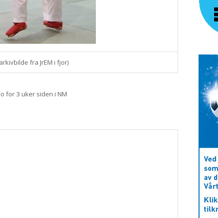
rkivbilde fra JrEM i fjor)
o for 3 uker siden i NM