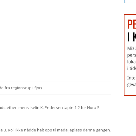
de fra regionscup i fjor)
adsæther, mens Iselin K. Pedersen tapte 1-2 for Nora S.
a B. Roll ikke nådde helt opp til medaljeplass denne gangen.