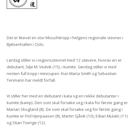
Det er likevel en stor Mizuchitropp i helgens regionale stevner i
Bjølsenhallen i Oslo.
Lørdag stiller vi i regionsstevnet med 12 utøvere, hvorav en er
debutant, Silje M. Vedvik (15), i kumite. Søndag stiller vi med
nesten full tropp i minicupen. K
un Maria Smith og Sebastian
Tenmann har meldt forfall.
Vi stiller her med en debutant i kata og en rekke debutanter i
kumite (kamp). Den som skal forsøke seg i kata for første gang er
Marian Skogland (8). De som skal forsøke seg for første gang i
kumite er Frid Hjerpaasen (8), Martin Sjåvik (10), Edian Mulalic (11)
og Stian Tvenge (12).