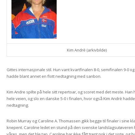
Kim Andrè (arkivbilde)
Gittes internasjonale stil. Hun vant kvartfinalen 8-0, semifinalen 9-0 og 
hadde blant annet en flott nedtagning med sanbon.
Kim Andre spilte på hele sitt repertoar, og scoret med det meste. Han h
hele veien, og slo en danske 5-0 i finalen, hvor også Kim Andrè had
nedtagning.
Robin Murray og Caroline A. Thomassen gikk begge til finaler i sine kl
knepent. Caroline ledet en stund på den svenske landslagsutøveren hu
våres, men det ble tap. Caroline har ikke fått trent nok i det siste, og h