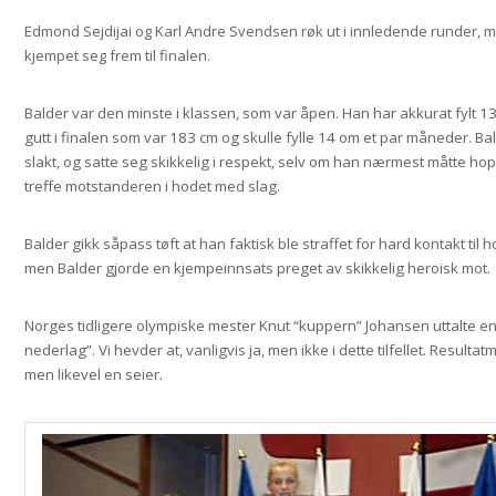
Edmond Sejdijai og Karl Andre Svendsen røk ut i innledende runder, 
kjempet seg frem til finalen.
Balder var den minste i klassen, som var åpen. Han har akkurat fylt 13
gutt i finalen som var 183 cm og skulle fylle 14 om et par måneder. Ba
slakt, og satte seg skikkelig i respekt, selv om han nærmest måtte ho
treffe motstanderen i hodet med slag.
Balder gikk såpass tøft at han faktisk ble straffet for hard kontakt til h
men Balder gjorde en kjempeinnsats preget av skikkelig heroisk mot.
Norges tidligere olympiske mester Knut “kuppern” Johansen uttalte en
nederlag”. Vi hevder at, vanligvis ja, men ikke i dette tilfellet. Resulta
men likevel en seier.