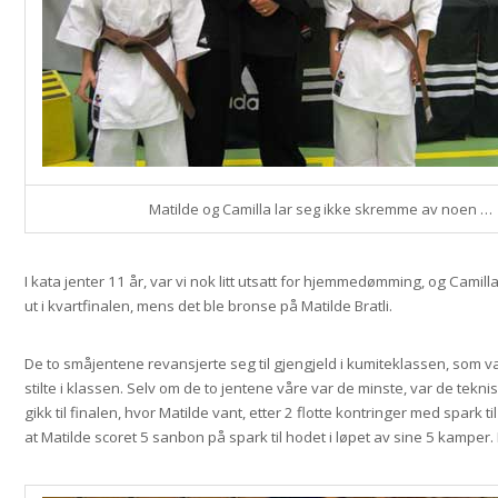
Matilde og Camilla lar seg ikke skremme av noen …
I kata jenter 11 år, var vi nok litt utsatt for hjemmedømming, og Camill
ut i kvartfinalen, mens det ble bronse på Matilde Bratli.
De to småjentene revansjerte seg til gjengjeld i kumiteklassen, som v
stilte i klassen. Selv om de to jentene våre var de minste, var de tekn
gikk til finalen, hvor Matilde vant, etter 2 flotte kontringer med spark ti
at Matilde scoret 5 sanbon på spark til hodet i løpet av sine 5 kamper