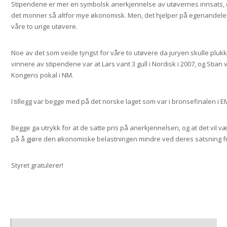
Stipendene er mer en symbolsk anerkjennelse av utøvernes innsats, 
det monner så altfor mye økonomisk. Men, det hjelper på egenandele
våre to unge utøvere.
Noe av det som veide tyngst for våre to utøvere da juryen skulle plukk
vinnere av stipendene var at Lars vant 3 gull i Nordisk i 2007, og Stian 
Kongens pokal i NM.
I tillegg var begge med på det norske laget som var i bronsefinalen i E
Begge ga utrykk for at de satte pris på anerkjennelsen, og at det vil 
på å gjøre den økonomiske belastningen mindre ved deres satsning 
Styret gratulerer!