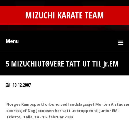
MIZUCHI KARATE TEAM
Menu
5 MIZUCHIUTØVERE TATT UT TIL Jr.EM
10.12.2007
Norges Kampsportforbund ved landslagssjef Morten Alstadsæ
sportssjef Dag Jacobsen har tatt ut troppen til junior EM i
Trieste, Italia, 14 – 18. februar 2008.