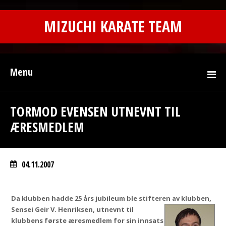
MIZUCHI KARATE TEAM
Menu
TORMOD EVENSEN UTNEVNT TIL
ÆRESMEDLEM
04.11.2007
Da klubben hadde 25 års jubileum ble stifteren av klubben,
Sensei Geir
V. Henriksen, utnevnt til
klubbens første æresmedlem for sin innsats