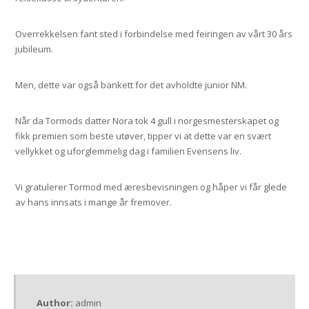
Overrekkelsen fant sted i forbindelse med feiringen av vårt 30 års
jubileum.
Men, dette var også bankett for det avholdte junior NM.
Når da Tormods datter Nora tok 4 gull i norgesmesterskapet og
fikk premien som beste utøver, tipper vi at dette var en svært
vellykket og uforglemmelig dag i familien Evensens liv.
Vi gratulerer Tormod med æresbevisningen og håper vi får glede
av hans innsats i mange år fremover.
Author:
admin