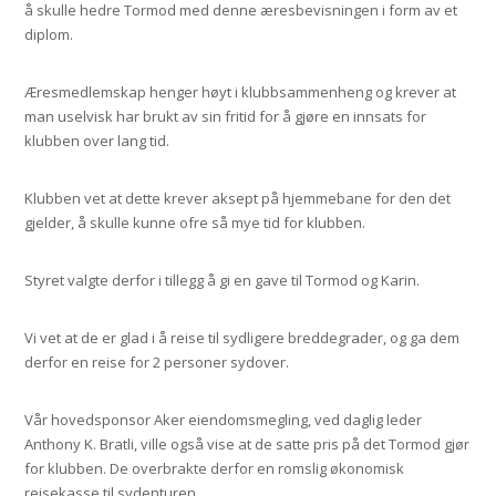
å skulle hedre Tormod med denne æresbevisningen i form av et
diplom.
Æresmedlemskap henger høyt i klubbsammenheng og krever at
man uselvisk har brukt av sin fritid for å gjøre en innsats for
klubben over lang tid.
Klubben vet at dette krever aksept på hjemmebane for den det
gjelder, å skulle kunne ofre så mye tid for klubben.
Styret valgte derfor i tillegg å gi en gave til Tormod og Karin.
Vi vet at de er glad i å reise til sydligere breddegrader, og ga dem
derfor en reise for 2 personer sydover.
Vår hovedsponsor Aker eiendomsmegling, ved daglig leder
Anthony K. Bratli, ville også vise at de satte pris på det Tormod gjør
for klubben. De overbrakte derfor en romslig økonomisk
reisekasse til sydenturen.