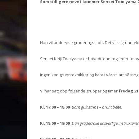
Som tidligere nevnt kommer Sensei Tomiyama 7.
Han vil undervise graderingsstoff. Det vil si grunnte
Sensei Keiji Tomiyama er hovedtrener og leder for vå
Ingen kan grunnteknikker og kata i vår stilart så i
Vi har satt opp følgende grupper og timer
fredag 21
Kl. 17.00 – 18.00
Barn gult stripe – brunt belte.
Kl. 18.00 – 19.00
Dan grader/alle ansvarlige instruktører