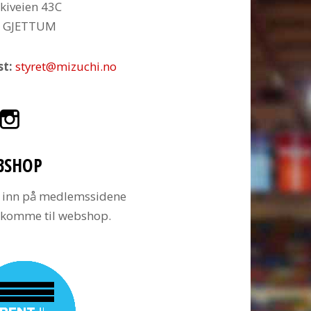
kiveien 43C
6 GJETTUM
st:
styret@mizuchi.no
BSHOP
 inn på medlemssidene
å komme til webshop.