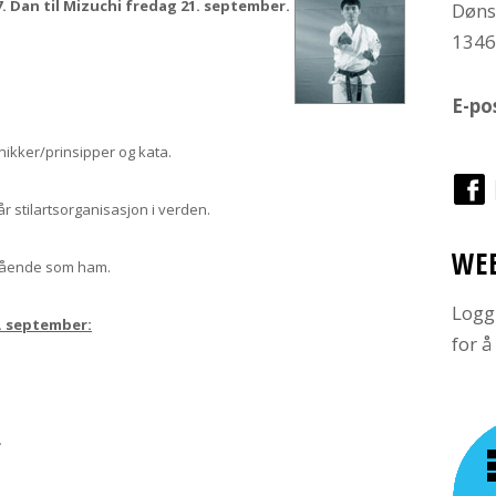
 Dan til Mizuchi fredag 21. september.
Døns
134
E-po
knikker/prinsipper og kata.
r stilartsorganisasjon i verden.
WE
nngående som ham.
Logg
. september:
for 
.