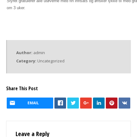
Styret gratulerer alle utøverne med fin innsats og ønsker lykke til med gr
om 3 uker.
Author:
admin
Category:
Uncategorized
Share This Post
EMAIL
Leave a Reply