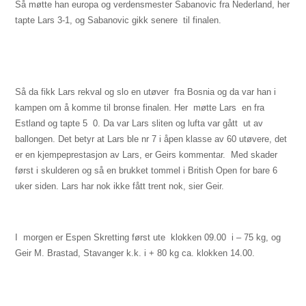
Så møtte han europa og verdensmester Sabanovic fra Nederland, her
tapte Lars 3-1, og Sabanovic gikk senere
til finalen.
Så da fikk Lars rekval og slo en utøver
fra Bosnia og da var han i
kampen om å komme til bronse finalen. Her
møtte Lars
en fra
Estland og tapte 5  0. Da var Lars sliten og lufta var gått
ut av
ballongen. Det betyr at Lars ble nr 7 i åpen klasse av 60 utøvere, det
er en kjempeprestasjon av Lars, er Geirs kommentar.
Med skader
først i skulderen og så en brukket tommel i British Open for bare 6
uker siden. Lars har nok ikke fått trent nok, sier Geir.
I
morgen er Espen Skretting først ute
klokken 09.00
i – 75 kg, og
Geir M. Brastad, Stavanger k.k. i + 80 kg ca. klokken 14.00.