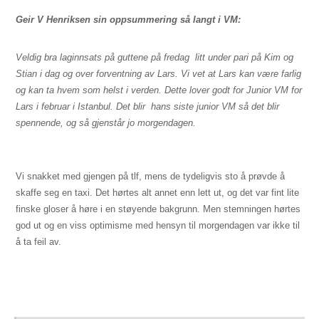
Geir V Henriksen sin oppsummering så langt i VM:
Veldig bra laginnsats på guttene på fredag  litt under pari på Kim og
Stian i dag og over forventning av Lars. Vi vet at Lars kan være farlig
og kan ta hvem som helst i verden. Dette lover godt for Junior VM for
Lars i februar i Istanbul. Det blir
hans siste junior VM så det blir
spennende, og så gjenstår jo morgendagen.
Vi snakket med gjengen på tlf, mens de tydeligvis sto å prøvde å
skaffe seg en taxi. Det hørtes alt annet enn lett ut, og det var fint lite
finske gloser å høre i en støyende bakgrunn. Men stemningen hørtes
god ut og en viss optimisme med hensyn til morgendagen var ikke til
å ta feil av.