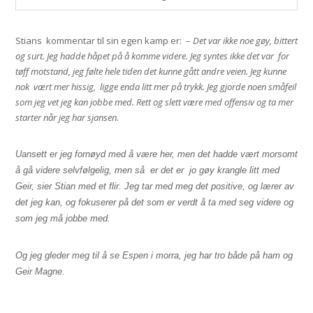
Stians kommentar til sin egen kamp er:
–
Det var ikke noe gøy, bittert
og surt. Jeg hadde håpet på å komme videre. Jeg syntes ikke det var for
tøff motstand, jeg følte hele tiden det kunne gått andre veien. Jeg kunne
nok
vært mer hissig,
ligge enda litt mer på trykk. Jeg gjorde noen småfeil
som jeg vet jeg kan jobbe med. Rett og slett være med offensiv og ta mer
starter når jeg har sjansen.
Uansett er jeg fornøyd med å være her, men det hadde vært morsomt
å gå videre selvfølgelig, men så
er det er
jo gøy krangle litt med
Geir, sier Stian med et flir. Jeg tar med meg det positive, og lærer av
det jeg kan, og fokuserer på det som er verdt å ta med seg videre og
som jeg må jobbe med.
Og jeg gleder meg til å se Espen i morra, jeg har tro både på ham og
Geir Magne.