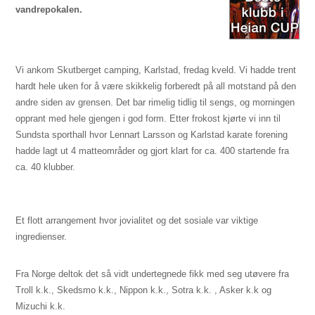
vandrepokalen.
Vi ankom Skutberget camping, Karlstad, fredag kveld. Vi hadde trent
hardt hele uken for å være skikkelig forberedt på all motstand på den
andre siden av grensen. Det bar rimelig tidlig til sengs, og morningen
opprant med hele gjengen i god form. Etter frokost kjørte vi inn til
Sundsta sporthall hvor Lennart Larsson og Karlstad karate forening
hadde lagt ut 4 matteområder og gjort klart for ca. 400 startende fra
ca. 40 klubber.
Et flott arrangement hvor jovialitet og det sosiale var viktige
ingredienser.
Fra Norge deltok det så vidt undertegnede fikk med seg utøvere fra
Troll k.k., Skedsmo k.k., Nippon k.k., Sotra k.k. , Asker k.k og
Mizuchi k.k.