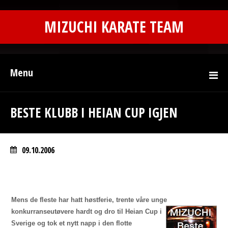
MIZUCHI KARATE TEAM
Menu
BESTE KLUBB I HEIAN CUP IGJEN
09.10.2006
Mens de fleste har hatt høstferie, trente våre unge
konkurranseutøvere hardt og dro
til Heian Cup i
Sverige og tok et nytt napp i den flotte