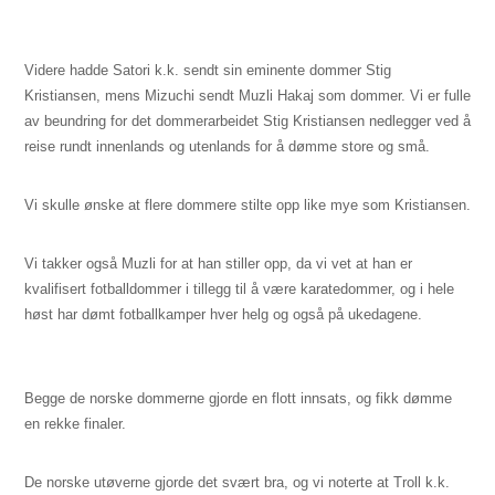
Videre hadde Satori k.k. sendt sin eminente dommer Stig
Kristiansen, mens Mizuchi sendt Muzli Hakaj som dommer. Vi er fulle
av beundring for det dommerarbeidet Stig Kristiansen nedlegger ved å
reise rundt innenlands og utenlands for å dømme store og små.
Vi skulle ønske at flere dommere stilte opp like mye som Kristiansen.
Vi takker også Muzli for at han stiller opp, da vi vet at han er
kvalifisert fotballdommer i tillegg til å være karatedommer, og i hele
høst har dømt fotballkamper hver helg og også på ukedagene.
Begge de norske dommerne gjorde en flott innsats, og fikk dømme
en rekke finaler.
De norske utøverne gjorde det svært bra, og vi noterte at Troll k.k.