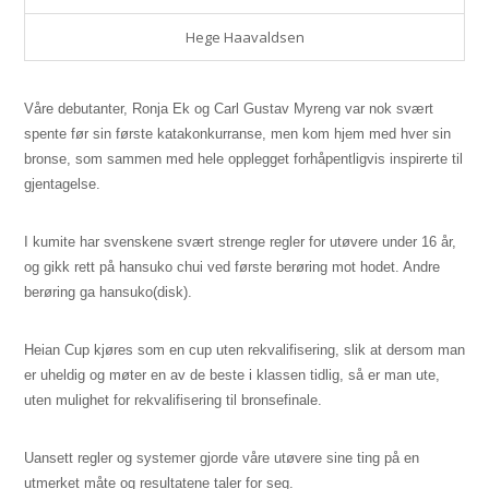
Hege Haavaldsen
Våre debutanter, Ronja Ek og Carl Gustav Myreng var nok svært
spente før sin første katakonkurranse, men kom hjem med hver sin
bronse, som sammen med hele opplegget forhåpentligvis inspirerte til
gjentagelse.
I kumite har svenskene svært strenge regler for utøvere under 16 år,
og gikk rett på hansuko chui ved første berøring mot hodet. Andre
berøring ga hansuko(disk).
Heian Cup kjøres som en cup uten rekvalifisering, slik at dersom man
er uheldig og møter en av de beste i klassen tidlig, så er man ute,
uten mulighet for rekvalifisering til bronsefinale.
Uansett regler og systemer gjorde våre utøvere sine ting på en
utmerket måte og resultatene taler for seg.