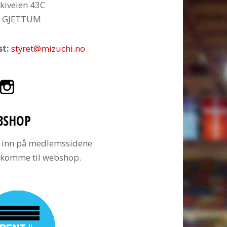
kiveien 43C
6 GJETTUM
st:
styret@mizuchi.no
BSHOP
 inn på medlemssidene
å komme til webshop.