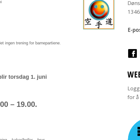
ni
Døns
134
E-po
det ingen trening for barnepartiene.
WE
lir torsdag 1. juni
Logg
for 
.00 – 19.00.
ning – kaker/boller – brus