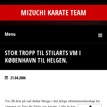
MIZUCHI KARATE TEAM
Menu
STOR TROPP TIL STILARTS VM I
KØBENHAVN TIL HELGEN.
21.04.2006
For 28 året på rad deltar Norge i det årlige stilartsmesterskap for
utøvere av Tani Ha
Shito ryu karate. I alle år har