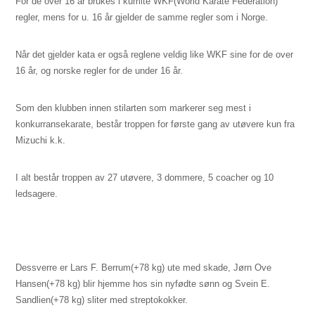
For de over 16 år brukes i kumite WKF(World Karate Federation)
regler, mens for u. 16 år gjelder de samme regler som i Norge.
Når det gjelder kata er også reglene veldig like WKF sine for de over
16 år, og norske regler for de under 16 år.
Som den klubben innen stilarten som markerer seg mest i
konkurransekarate, består troppen for første gang av utøvere kun fra
Mizuchi k.k.
I alt består troppen av 27 utøvere, 3 dommere, 5 coacher og 10
ledsagere.
Dessverre er Lars F. Berrum(+
78 kg
) ute med skade, Jørn Ove
Hansen(+
78 kg
) blir hjemme hos sin nyfødte sønn og Svein E.
Sandlien(+
78 kg
) sliter med streptokokker.