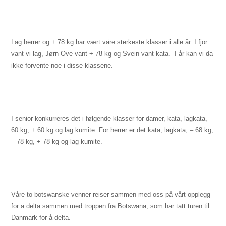
Lag herrer og +
78 kg
har vært våre sterkeste klasser i alle år. I fjor
vant vi lag, Jørn Ove vant +
78 kg
og Svein vant kata.
I år kan vi da
ikke forvente noe i disse klassene.
I senior konkurreres det i følgende klasser for damer, kata, lagkata, –
60 kg
, +
60 kg
og lag kumite. For herrer er det kata, lagkata, –
68 kg
,
–
78 kg
, +
78 kg
og lag kumite.
Våre to botswanske venner reiser sammen med oss på vårt opplegg
for å delta sammen med troppen fra Botswana, som har tatt turen til
Danmark for å delta.