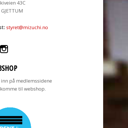
kiveien 43C
6 GJETTUM
st:
styret@mizuchi.no
BSHOP
 inn på medlemssidene
å komme til webshop.