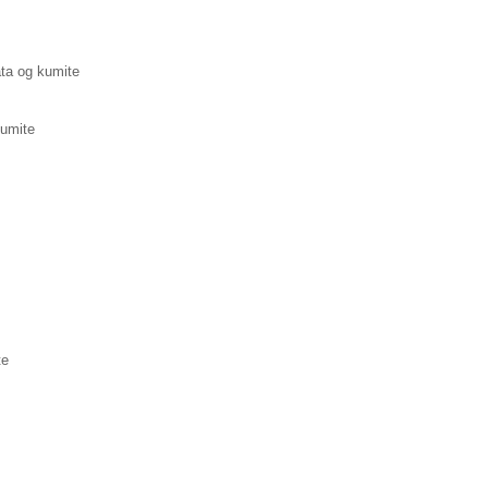
ata og kumite
kumite
te