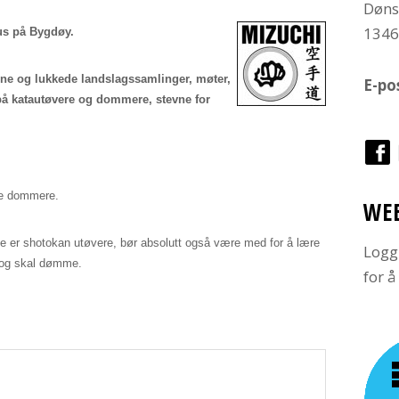
Døns
134
us på Bygdøy.
pne og lukkede landslagssamlinger, møter,
E-po
å katautøvere og dommere, stevne for
te dommere.
WE
e er shotokan utøvere, bør absolutt også være med for å lære
Logg
 og skal dømme.
for 