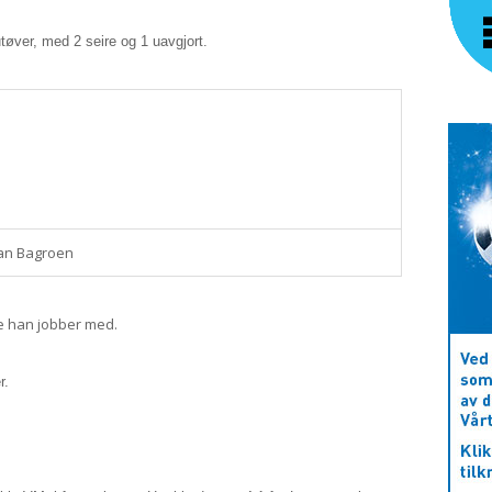
øver, med 2 seire og 1 uavgjort.
ian Bagroen
ne han jobber med.
r.