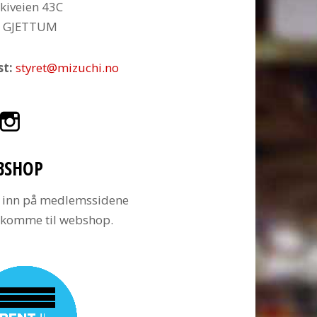
kiveien 43C
6 GJETTUM
st:
styret@mizuchi.no
BSHOP
 inn på medlemssidene
å komme til webshop.