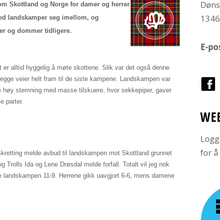
Døns
lom Skottland og Norge for damer
og herrer
134
med landskamper seg imellom, og
ver og dommer tidligere.
E-po
 er alltid hyggelig å møte skottene. Slik var det også denne
begge veier helt fram til de siste kampene. Landskampen var
e høy stemning med masse tilskuere, hvor sekkepiper, gaver
e parter.
WE
Logg
for 
kretting melde avbud til landskampen mot Skottland grunnet
Trolls Ida og Lene Drøsdal melde forfall. Totalt vil jeg nok
pte landskampen 11-9. Herrene gikk uavgjort 6-6, mens damene