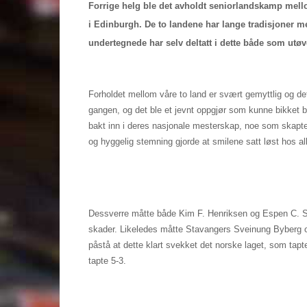
Forrige helg ble det avholdt seniorlandskamp mel
i Edinburgh. De to landene har lange tradisjoner 
undertegnede har selv deltatt i dette både som utø
Forholdet mellom våre to land er svært gemyttlig og det
gangen, og det ble et jevnt oppgjør som kunne bikket 
bakt inn i deres nasjonale mesterskap, noe som skapt
og hyggelig stemning gjorde at smilene satt løst hos all
Dessverre måtte både Kim F. Henriksen og Espen C. S
skader. Likeledes måtte Stavangers Sveinung Byberg og 
påstå at dette klart svekket det norske laget, som ta
tapte 5-3.