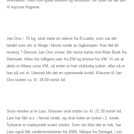
overrasket
med mye gode utøvere og resultater, så Stian får det tøft.
Vi krysser fingrene.
Jan Ove i  75 kg, skal møte en utøver fra Ecuador, som var det
landet som slo ut Norge i første runde av lagkampen. Kan det bli
revansj ? Dersom Jan Ove vinner, blir neste kamp mot Allan Busk fra
Danmark. Allan har tidligere sølv fra EM og bronse fra VM. Vi vet at
dette er Allans siste VM, så enten er han skikkelig sulten, eller så er
han på vei ut. Uansett blir det en spennende kveld. Klassen til Jan
Ove starter ca. kl. 18.00 norsk tid.
Siste norske ut er Lars. Klassen skal starte ca. kl. 21.30 norsk tid.
Lars har fått w.o. i første runde, og skal møte en tyrker i 2. runde.
Tyrkerne er tradisjonelt svært sterke. Som om ikke det er nok, har
Lars også fått verdensmesteren fra 2000, Ndiaye fra Senegal, i sin