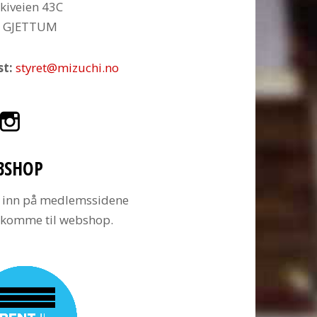
kiveien 43C
6 GJETTUM
st:
styret@mizuchi.no
BSHOP
 inn på medlemssidene
å komme til webshop.