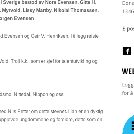
Døns
 i Sverige bestod av Nora Evensen, Gitte H.
. Myrvold, Lissy Martby, Nikolai Thomassen,
134
 Jørgen Evensen
E-po
Evensen og Geir V. Henriksen. I tillegg reiste
d, Troll k.k., som er sjef for talentutvikling og
WE
Logg
for 
kedsmo, Nittedal, Nippon og oss.
med Nils Petter om dette stevnet. Han er en dyktig
ig opplevde ungdommene og foreldre, dette som en