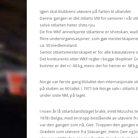
Igjen skal klubbens utøvere på farten til utlandet.
Denne gangen er det stilarts VM for seniorer i vår st
selve stilarten heter shito ryu.
De fire WKF annerkjente stilartene er shotokan, wado
flere underorganisasjoner, som gjør mesterskapene
ca. 30 medlemsland.
Senior stilartsmesterskapet er for alle katautøvere o
Det konkureres etter WKF regler i begge disipliner. D
kvinner er det +/- 60 kg, mens det for herrer er  68 kg,
Norge var første gang tilsluttet den internasjonal
på slutten av 60 tallet. I 1971 tok Norge sølv i stila
under siste NM, på laget.
I noen år lå stilartslandslaget brakk, inntil Mizuchis l
1978 i Belgia, med en tropp bestående av utøvere fr
var den gangen som nå, Geir. Troppen den gangen inn
Grødem som utøvere fra Stavanger, mens Geir og Jo