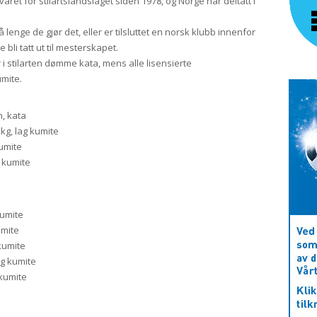
aret for stilartslandslaget siden 1978, og Norge har deltatt i
lenge de gjør det, eller er tilsluttet en norsk klubb innenfor
 bli tatt ut til mesterskapet.
i stilarten dømme kata, mens alle lisensierte
mite.
, kata
 lag kumite
mite
kumite
mite
mite
umite
 kumite
umite