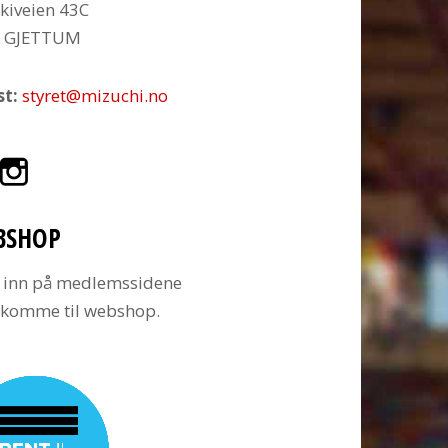
kiveien 43C
6 GJETTUM
st:
styret@mizuchi.no
BSHOP
 inn på medlemssidene
å komme til webshop.