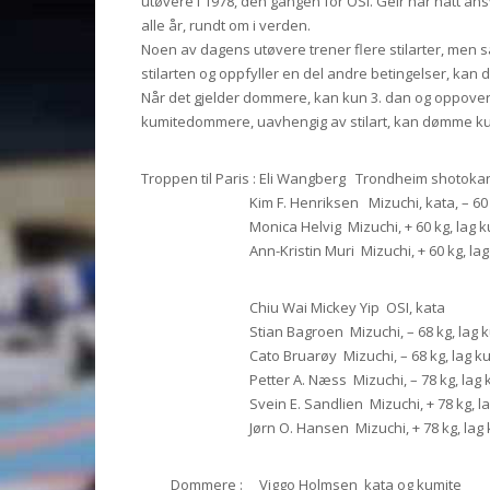
utøvere i 1978, den gangen for OSI. Geir har hatt ansv
alle år, rundt om i verden.
Noen av dagens utøvere trener flere stilarter, men så 
stilarten og oppfyller en del andre betingelser, kan de
Når det gjelder dommere, kan kun 3. dan og oppover 
kumitedommere, uavhengig av stilart, kan dømme ku
Troppen til Paris : Eli Wangberg Trondheim shotokan
Kim F. Henriksen Mizuchi, kata, – 60 kg,
Monica Helvig Mizuchi, + 60 kg, lag ku
Ann-Kristin Muri Mizuchi, + 60 kg, lag 
Chiu Wai Mickey Yip OSI, kata
Stian Bagroen Mizuchi, – 68 kg, lag ku
Cato Bruarøy Mizuchi, – 68 kg, lag ku
Petter A. Næss Mizuchi, – 78 kg, lag k
Svein E. Sandlien Mizuchi, + 78 kg, lag
Jørn O. Hansen Mizuchi, + 78 kg, lag k
Dommere : Viggo Holmsen kata og kumite