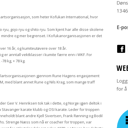
Døns
134
ilartsorganisasjon, som heter Kofukan International, hvor
E-po
 ryu, gojo ryu og shito ryu. Som kjent har alle disse skolene
 mindre og mer begrenset. I Kofukanorganisasjonen er det
ver 16 år, og kumiteutøvere over 18 år.
og er anntall vektklasser i kumite færre enn i WKF. For
 -78 kg, + 78 kg.
WE
e stilartsorganisasjonen gjennom Rune Hagens engasjement
Logg
rts EM, med blant annet Rune og Nils Krag, som mange traff
for 
eder Geir V. Henriksen tok tak i dette, og Norge igjen deltok i
a Stavanger karate klubb og OSI karate. Leder for troppen
eholdt blant andre Kjell Sivertsen, Frank Rønning og Bodil
hs. Strenge Næss som nå er coacher for troppen, var