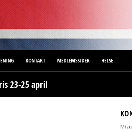
RENING
KONTAKT
MEDLEMSSIDER
HELSE
ris 23-25 april
KO
Mizu