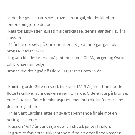
Under helgens stilarts VM i Tavira, Portugal, ble det klubbens
jenter som gjorde det best.
I kata tok Lissy igjen gull i sin aldersklasse, denne gangen i 15 års
klassen.
I 14 år ble det sølv på Caroline, mens Silje denne gangen tok
bronse i cadet 16/17.
I lagkata ble det bronse på jentene, mens OleM., Jørgen og Oscar
tok bronse i sin pulje.
Bronse ble det også på Ole M. Og Jørgen i kata 15 år.
I kumite gjorde Gitte en sterk innsats i 12/13 år, hvor hun hadde
flotte teknikker som desverre var litt harde. Gitte endte på bronse,
etter å ha vist flotte kombinasjoner, men hun ble litt for hard med
de andre jentene.
I 14 år vant Caroline etter en svært spennende finale mot en
portugisisk jente.
I klassen 16/17 år vant Silje over en skotsk jente i finalen.
I lagkumite for jenter gikk jentene til finalen etter flotte kamper.