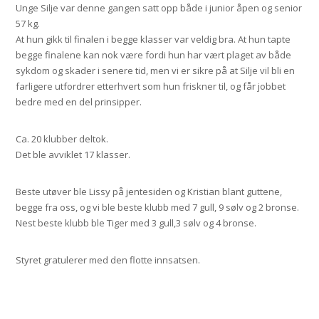
Unge Silje var denne gangen satt opp både i junior åpen og senior
57 kg.
At hun gikk til finalen i begge klasser var veldig bra. At hun tapte
begge finalene kan nok være fordi hun har vært plaget av både
sykdom og skader i senere tid, men vi er sikre på at Silje vil bli en
farligere utfordrer etterhvert som hun friskner til, og får jobbet
bedre med en del prinsipper.
Ca. 20 klubber deltok.
Det ble avviklet 17 klasser.
Beste utøver ble Lissy på jentesiden og Kristian blant guttene,
begge fra oss, og vi ble beste klubb med 7 gull, 9 sølv og 2 bronse.
Nest beste klubb ble Tiger med 3 gull,3 sølv og 4 bronse.
Styret gratulerer med den flotte innsatsen.