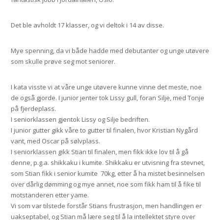
Det ble avholdt 17 klasser, og vi deltok i 14 av disse.
Mye spenning, da vi både hadde med debutanter og unge utøvere
som skulle prøve seg mot seniorer.
I kata visste vi at våre unge utøvere kunne vinne det meste, noe
de også gjorde. I junior jenter tok Lissy gull, foran Silje, med Tonje
på fjerdeplass.
I seniorklassen gjentok Lissy og Silje bedriften.
I junior gutter gikk våre to gutter til finalen, hvor Kristian Nygård
vant, med Oscar på sølvplass.
I seniorklassen gikk Stian til finalen, men fikk ikke lov til å gå
denne, p.g.a. shikkaku i kumite. Shikkaku er utvisning fra stevnet,
som Stian fikk i senior kumite  70kg, etter å ha mistet besinnelsen
over dårlig dømming og mye annet, noe som fikk ham til å fike til
motstanderen etter yame.
Vi som var tilstede forstår Stians frustrasjon, men handlingen er
uakseptabel, og Stian må lære seg til å la intellektet styre over