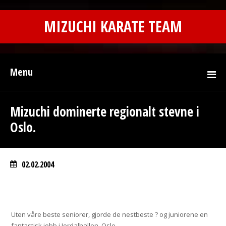
MIZUCHI KARATE TEAM
Menu
Mizuchi dominerte regionalt stevne i
Oslo.
02.02.2004
Uten våre beste seniorer, gjorde de nestbeste ? og juniorene en
fantastisk jobb i Jordalhallen, Oslo.