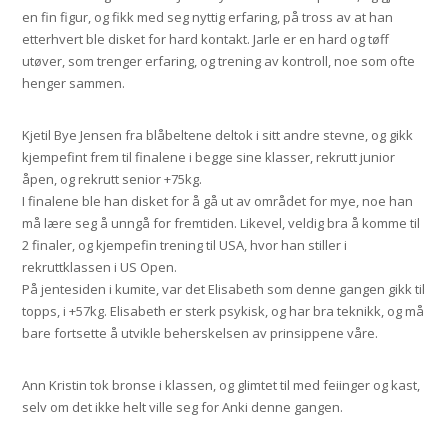
en fin figur, og fikk med seg nyttig erfaring, på tross av at han
etterhvert ble disket for hard kontakt. Jarle er en hard og tøff
utøver, som trenger erfaring, og trening av kontroll, noe som ofte
henger sammen.
Kjetil Bye Jensen fra blåbeltene deltok i sitt andre stevne, og gikk
kjempefint frem til finalene i begge sine klasser, rekrutt junior
åpen, og rekrutt senior +75kg.
I finalene ble han disket for å gå ut av området for mye, noe han
må lære seg å unngå for fremtiden. Likevel, veldig bra å komme til
2 finaler, og kjempefin trening til USA, hvor han stiller i
rekruttklassen i US Open.
På jentesiden i kumite, var det Elisabeth som denne gangen gikk til
topps, i +57kg. Elisabeth er sterk psykisk, og har bra teknikk, og må
bare fortsette å utvikle beherskelsen av prinsippene våre.
Ann Kristin tok bronse i klassen, og glimtet til med feiinger og kast,
selv om det ikke helt ville seg for Anki denne gangen.