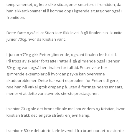
tempramentet, og løse slike situasjoner smartere i fremtiden, da
han sikkert kommer til å komme opp i lignende situasjoner også i
fremtiden.
Dette førte også til at Stian ikke fikk lov til å gå finalen sin i kumite
junior 70kg, hvor da Kristian vant.
I junior +70kg gikk Petter glimrende, og vant finalen før full tid.
På tross av skader fortsatte Petter å gå glimrende også i senior
80kg, og vant også her finalen før full tid. Petter viste her
glimrende eksempler på hvordan psyke kan overvinne
skadeproblemer. Dette har vært et problem for Petter tidligere,
noe han nå virkelig tok drepen på. Uten å forringe noens innsats,
mener vi at dette var stevnets største prestasjoner.
I senior 70 kg ble det bronsefinale mellom Anders og Kristian, hvor
Kristian trakk det lengste strået i en jevn kamp.
I senior + 80 kg debuterte Jarle Myrvold fra brunt partiet, og gjorde