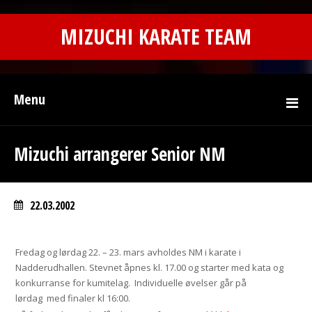
MIZUCHI KARATE TEAM
Menu
Mizuchi arrangerer Senior NM
22.03.2002
Fredag og lørdag 22. – 23. mars avholdes NM i karate i
Nadderudhallen. Stevnet åpnes kl. 17.00 og starter med kata og
konkurranse for kumitelag. Individuelle øvelser går på
lørdag med finaler kl 16:00.