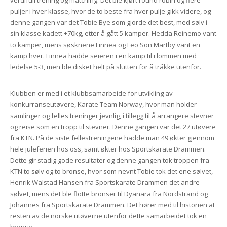
verdifull trening og matching. Det ble kjørt round robin og flere
puljer i hver klasse, hvor de to beste fra hver pulje gikk videre, og
denne gangen var det Tobie Bye som gjorde det best, med sølv i
sin klasse kadett +70kg, etter å gått 5 kamper. Hedda Reinemo vant
to kamper, mens søsknene Linnea og Leo Son Martby vant en
kamp hver. Linnea hadde seieren i en kamp til i lommen med
ledelse 5-3, men ble disket helt på slutten for å tråkke utenfor.
Klubben er med i et klubbsamarbeide for utvikling av
konkurranseutøvere, Karate Team Norway, hvor man holder
samlinger og felles treninger jevnlig, i tillegg til å arrangere stevner
og reise som en tropp til stevner. Denne gangen var det 27 utøvere
fra KTN. På de siste fellestreningene hadde man 49 økter gjennom
hele juleferien hos oss, samt økter hos Sportskarate Drammen.
Dette gir stadig gode resultater og denne gangen tok troppen fra
KTN to sølv og to bronse, hvor som nevnt Tobie tok det ene sølvet,
Henrik Walstad Hansen fra Sportskarate Drammen det andre
sølvet, mens det ble flotte bronser til Dyanara fra Nordstrand og
Johannes fra Sportskarate Drammen. Det hører med til historien at
resten av de norske utøverne utenfor dette samarbeidet tok en