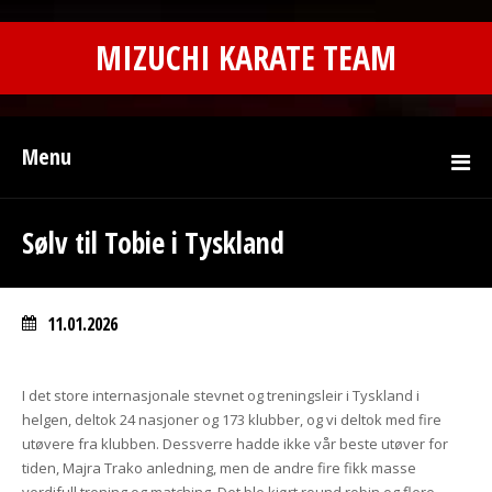
MIZUCHI KARATE TEAM
Menu
Sølv til Tobie i Tyskland
11.01.2026
I det store internasjonale stevnet og treningsleir i Tyskland i
helgen, deltok 24 nasjoner og 173 klubber, og vi deltok med fire
utøvere fra klubben. Dessverre hadde ikke vår beste utøver for
tiden, Majra Trako anledning, men de andre fire fikk masse