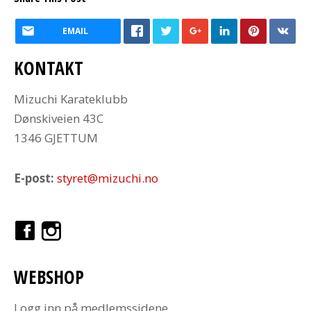
EMAIL
KONTAKT
Mizuchi Karateklubb
Dønskiveien 43C
1346 GJETTUM
E-post:
styret@mizuchi.no
WEBSHOP
Logg inn på medlemssidene