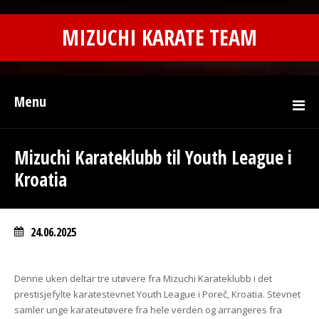
MIZUCHI KARATE TEAM
Menu
Mizuchi Karateklubb til Youth League i
Kroatia
24.06.2025
Denne uken deltar tre utøvere fra Mizuchi Karateklubb i det
prestisjefylte karatestevnet Youth League i Poreč, Kroatia. Stevnet
samler unge karateutøvere fra hele verden og arrangeres fra