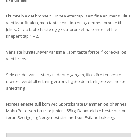
kvartfinalen.
I kumite ble det bronse til Linnea etter tap i semifinalen, mens Julius
vant kvartfinalen, men tapte semifinalen og dermed bronse til
Julius. Olivia tapte første og gikk til bronsefinale hvor det ble
knepent tap 1 – 2.
Vår siste kumiteutøver var Ismail, som tapte første, fikk rekval og
vant bronse.
Selv om det var litt stang ut denne gangen, fikk våre ferskeste
utøvere verdifull erfaring vi tror vil gjøre dem farligere ved neste
anledning.
Norges eneste gull kom ved Sportskarate Drammen og Johannes
Mohn Pettersen i kumite junior – 55kg. Danmark ble beste nasjon
foran Sverige, og Norge nest sist med kun Estland bak seg.