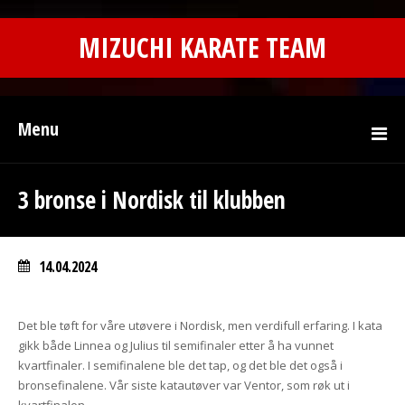
MIZUCHI KARATE TEAM
Menu
3 bronse i Nordisk til klubben
14.04.2024
Det ble tøft for våre utøvere i Nordisk, men verdifull erfaring. I kata
gikk både Linnea og Julius til semifinaler etter å ha vunnet
kvartfinaler. I semifinalene ble det tap, og det ble det også i
bronsefinalene. Vår siste katautøver var Ventor, som røk ut i