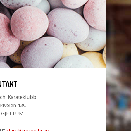
NTAKT
chi Karateklubb
kiveien 43C
6 GJETTUM
st:
styret@mizuchi.no