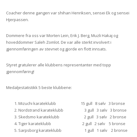
Coacher denne gangen var shihan Henriksen, sensei Ek og sensei
Hjerpassen.
Dommere fra oss var Morten Lein, Erik J. Berg, Muzli Hakaj og
hoveddommer Saleh Zomlot. De var alle sterkt involvert i
gjennomføringen av stevnet og gjorde en flott innsats.
Styret gratulerer alle klubbens representanter med topp
gjennomføring!
Medaljestatistikk 5 beste klubbene:
Mizuchi karateklubb 15 gull 8 sølv 3 bronse
Nordstrand karateklubb 3 gull 3 sølv 3 bronse
Skedsmo karateklubb 2 gull 3 sølv 2 bronse
Tiger karateklubb 2 gull 2 sølv 5 bronse
Sarpsborg karateklubb 1 gull 1 sølv 2 bronse