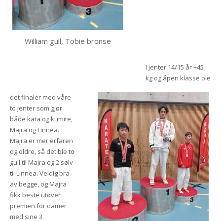
William gull, Tobie bronse
I jenter 14/15 år +45
kg og åpen klasse ble
det finaler med våre
to jenter som gjør
både kata og kumite,
Majra og Linnea.
Majra er mer erfaren
og eldre, så det ble to
gull til Majra og 2 sølv
til Linnea. Veldig bra
av begge, og Majra
fikk beste utøver
premien for damer
med sine 3