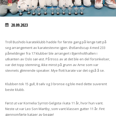
20.09.2023
Troll Bushido karateklubb hadde for første gang på lenge tatt på
seg arrangement av karatestevne igjen. Østlandscup 4 med 233
påmeldinger fra 17 klubber ble arrangert i Bjørnholthallen i
utkanten av Oslo sør-øst. På tross av at det ble en del forsinkelser,
var det topp stemning, ikke minst på grunn av Arne som var
stevnets glimrende speaker. Mye flott karate var det også å se.
Klubben tok 15 gull, 8 sølv og 3 bronse og ble med dette suverent
beste klubb.
Først ut var Kornelia Syrrist-Gelgota i kata 11 år, hvor hun vant.
Neste ut var Leo Son Martby, som vant klassen gutter 11 år. Fint
gjennomførte kataer av begge!