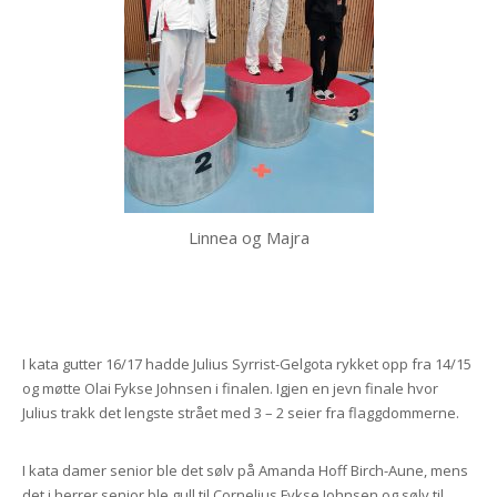
Linnea og Majra
I kata gutter 16/17 hadde Julius Syrrist-Gelgota rykket opp fra 14/15
og møtte Olai Fykse Johnsen i finalen. Igjen en jevn finale hvor
Julius trakk det lengste strået med 3 – 2 seier fra flaggdommerne.
I kata damer senior ble det sølv på Amanda Hoff Birch-Aune, mens
det i herrer senior ble gull til Cornelius Fykse Johnsen og sølv til