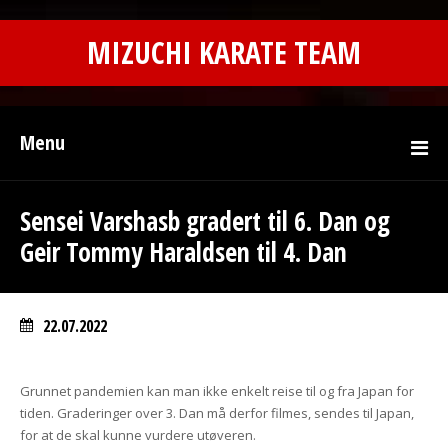
MIZUCHI KARATE TEAM
Menu
Sensei Varshasb gradert til 6. Dan og
Geir Tommy Haraldsen til 4. Dan
22.07.2022
Grunnet pandemien kan man ikke enkelt reise til og fra Japan for
tiden. Graderinger over 3. Dan må derfor filmes, sendes til Japan,
for at de skal kunne vurdere utøveren.