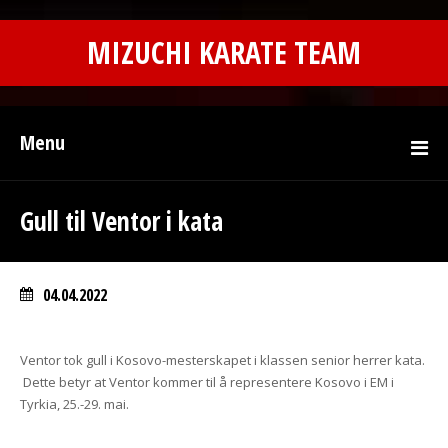
MIZUCHI KARATE TEAM
Menu
Gull til Ventor i kata
04.04.2022
Ventor tok gull i Kosovo-mesterskapet i klassen senior herrer kata.
Dette betyr at Ventor kommer til å representere Kosovo i EM i
Tyrkia, 25.-29. mai.