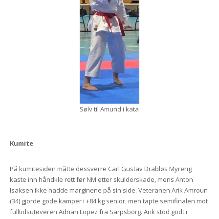
Sølv til Amund i kata
Kumite
På kumitesiden måtte dessverre Carl Gustav Drabløs Myreng
kaste inn håndkle rett før NM etter skulderskade, mens Anton
Isaksen ikke hadde marginene på sin side. Veteranen Arik Amroun
(34) gjorde gode kamper i +84 kg senior, men tapte semifinalen mot
fulltidsutøveren Adrian Lopez fra Sarpsborg. Arik stod godt i