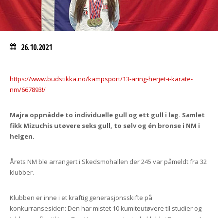
26.10.2021
https://www.budstikka.no/kampsport/13-aring-herjet-i-karate-
nm/667893!/
Majra oppnådde to individuelle gull og ett gull i lag. Samlet
fikk Mizuchis utøvere seks gull, to sølv og én bronse i NM i
helgen.
Årets NM ble arrangert i Skedsmohallen der 245 var påmeldt fra 32
klubber.
Klubben er inne i et kraftig generasjonsskifte på
konkurransesiden: Den har mistet 10 kumiteutøvere til studier og