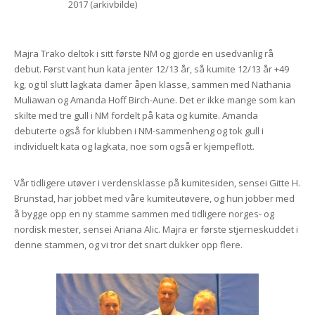
2017 (arkivbilde)
Majra Trako deltok i sitt første NM og gjorde en usedvanlig rå
debut. Først vant hun kata jenter 12/13 år, så kumite 12/13 år +49
kg, og til slutt lagkata damer åpen klasse, sammen med Nathania
Muliawan og Amanda Hoff Birch-Aune. Det er ikke mange som kan
skilte med tre gull i NM fordelt på kata og kumite. Amanda
debuterte også for klubben i NM-sammenheng og tok gull i
individuelt kata og lagkata, noe som også er kjempeflott.
Vår tidligere utøver i verdensklasse på kumitesiden, sensei Gitte H.
Brunstad, har jobbet med våre kumiteutøvere, og hun jobber med
å bygge opp en ny stamme sammen med tidligere norges- og
nordisk mester, sensei Ariana Alic. Majra er første stjerneskuddet i
denne stammen, og vi tror det snart dukker opp flere.