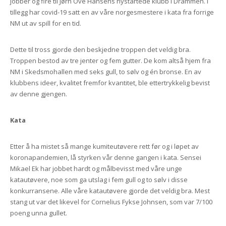
jobber og fire til Jørn Ove Hansens nystartede klubb i Drammen. I
tillegg har covid-19 satt en av våre norgesmestere i kata fra forrige
NM ut av spill for en tid.
Dette til tross gjorde den beskjedne troppen det veldig bra.
Troppen bestod av tre jenter og fem gutter. De kom altså hjem fra
NM i Skedsmohallen med seks gull, to sølv og én bronse. En av
klubbens ideer, kvalitet fremfor kvantitet, ble ettertrykkelig bevist
av denne gjengen.
Kata
Etter å ha mistet så mange kumiteutøvere rett før og i løpet av
koronapandemien, lå styrken vår denne gangen i kata. Sensei
Mikael Ek har jobbet hardt og målbevisst med våre unge
katautøvere, noe som ga utslag i fem gull og to sølv i disse
konkurransene. Alle våre katautøvere gjorde det veldig bra. Mest
stang ut var det likevel for Cornelius Fykse Johnsen, som var 7/100
poeng unna gullet.