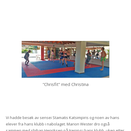
“Chrisfit” med Christina
Vi hadde besøk av sensei Stamatis Katsimpiris og noen av hans
elever fra hans klubb i nabolaget. Marion Wester dro også
sammen med shihan Henriksen på trening i hans klubb, uken etter