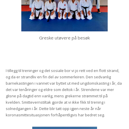
Greske utøvere på besøk
I tillegg til treninger og det sosiale bor vi jo rett ved en flott strand,
og da er strandliv en fin del av sommerleiren. Den sedvanlig
barnekastingen i vannet var byttet ut med ungdomskasting i år, da
det var tenåringer og eldre som deltok i år. Strendene var mer
glisne på dagtid enn vanlig, mens grekerne strømmet til på
kvelden. Smittevernstiltak gjorde at vi ikke fikk til trening i
solnedgangen i år. Dette blir tatt opp igjen neste år når
koronasmittesituasjonen forhåpentligvis har bedret seg.