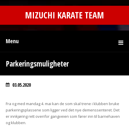
MIZUCHI KARATE TEAM
Menu
Parkeringsmuligheter
03.05.2020
Fra og med mandag 4. mai kan de som skal trene i klubben bruke
parkeringsplassene som ligger ved det nye demenssenteret. Det
er innkjøring rett ovenfor gangveien som fører inn til barnehaven
og klubben.