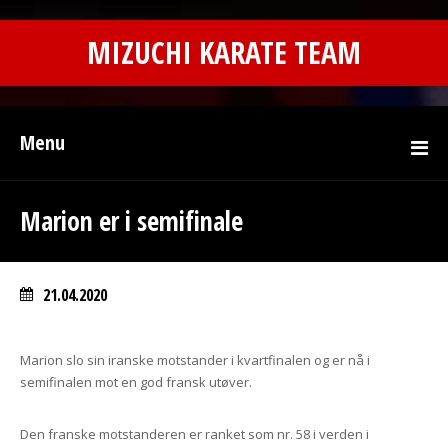
MIZUCHI KARATE TEAM
Menu
Marion er i semifinale
21.04.2020
Marion slo sin iranske motstander i kvartfinalen og er nå i
semifinalen mot en god fransk utøver.
Den franske motstanderen er ranket som nr. 58 i verden i