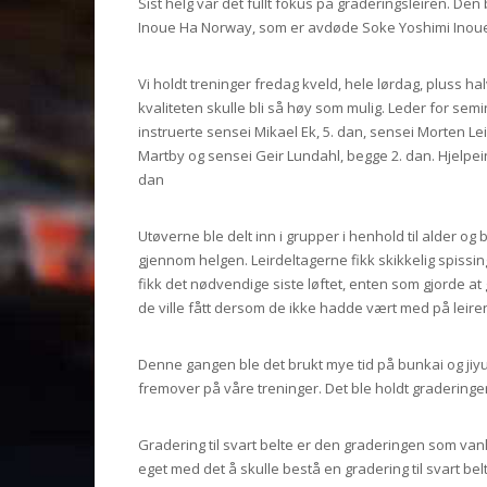
Sist helg var det fullt fokus på graderingsleiren. De
Inoue Ha Norway, som er avdøde Soke Yoshimi Inoue
Vi holdt treninger fredag kveld, hele lørdag, pluss ha
kvaliteten skulle bli så høy som mulig. Leder for semi
instruerte sensei Mikael Ek, 5. dan, sensei Morten Lei
Martby og sensei Geir Lundahl, begge 2. dan. Hjelpei
dan
Utøverne ble delt inn i grupper i henhold til alder og 
gjennom helgen. Leirdeltagerne fikk skikkelig spissin
fikk det nødvendige siste løftet, enten som gjorde at
de ville fått dersom de ikke hadde vært med på leire
Denne gangen ble det brukt mye tid på bunkai og jiyu
fremover på våre treninger. Det ble holdt gradering
Gradering til svart belte er den graderingen som van
eget med det å skulle bestå en gradering til svart be