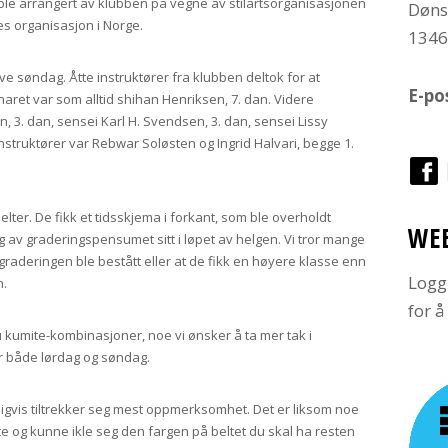
n ble arrangert av klubben på vegne av stilartsorganisasjonen
Døns
s organisasjon i Norge.
134
lve søndag. Åtte instruktører fra klubben deltok for at
E-po
naret var som alltid shihan Henriksen, 7. dan. Videre
n, 3. dan, sensei Karl H. Svendsen, 3. dan, sensei Lissy
nstruktører var Rebwar Soløsten og Ingrid Halvari, begge 1.
belter. De fikk et tidsskjema i forkant, som ble overholdt
WE
g av graderingspensumet sitt i løpet av helgen. Vi tror mange
 graderingen ble bestått eller at de fikk en høyere klasse enn
Logg
n.
for 
 kumite-kombinasjoner, noe vi ønsker å ta mer tak i
er både lørdag og søndag.
ligvis tiltrekker seg mest oppmerksomhet. Det er liksom noe
lte og kunne ikle seg den fargen på beltet du skal ha resten