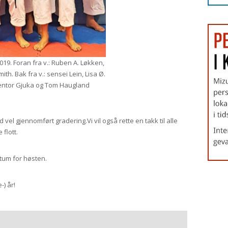
9. Foran fra v.: Ruben A. Løkken,
th. Bak fra v.: sensei Lein, Lisa Ø.
Ventor Gjuka og Tom Haugland
vel gjennomført gradering.Vi vil også rette en takk til alle
 flott.
tum for høsten.
-) år!