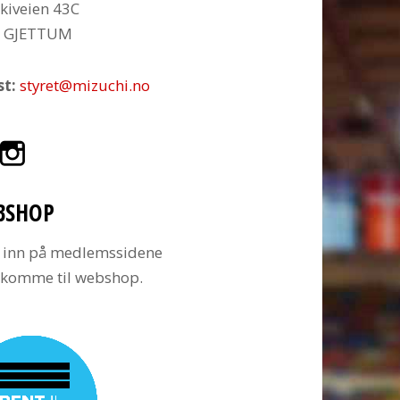
kiveien 43C
6 GJETTUM
st:
styret@mizuchi.no
BSHOP
 inn på medlemssidene
å komme til webshop.