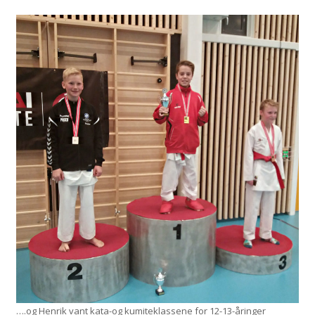
….og Henrik vant kata-og kumiteklassene for 12-13-åringer