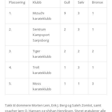
Plassering
Klubb
Gull
Sølv
Bronse
1.
Mizuchi
9
3
1
karateklubb
2.
Sentrum
2
3
1
Kampsport
Sarpsborg
3.
Tiger
2
2
2
karateklubb
4.
Troll
1
3
1
karateklubb
5.
Moss
1
1
3
karateklubb
Takk til dommere Morten Lein, Erik J. Berg og Saleh Zomlot, samt
coacher Jørn O. Hansen og shihan Henriksen. Styret gratulerer alle