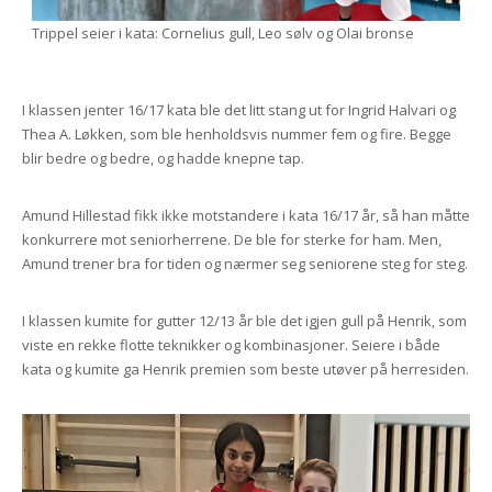
Trippel seier i kata: Cornelius gull, Leo sølv og Olai bronse
I klassen jenter 16/17 kata ble det litt stang ut for Ingrid Halvari og
Thea A. Løkken, som ble henholdsvis nummer fem og fire. Begge
blir bedre og bedre, og hadde knepne tap.
Amund Hillestad fikk ikke motstandere i kata 16/17 år, så han måtte
konkurrere mot seniorherrene. De ble for sterke for ham. Men,
Amund trener bra for tiden og nærmer seg seniorene steg for steg.
I klassen kumite for gutter 12/13 år ble det igjen gull på Henrik, som
viste en rekke flotte teknikker og kombinasjoner. Seiere i både
kata og kumite ga Henrik premien som beste utøver på herresiden.