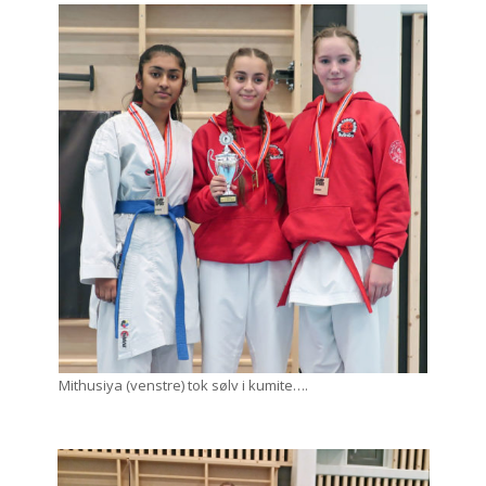
Mithusiya (venstre) tok sølv i kumite….