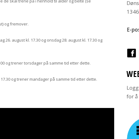
e de skal trene på i henhold til alder og belte (se
Døns
134
st) og fremover.
E-po
6. august kl. 17.30 og onsdag 28. august kl. 17.30 og
.00 og trener torsdager på samme tid etter dette.
WE
17.30 og trener mandager på samme tid etter dette.
Logg
for 