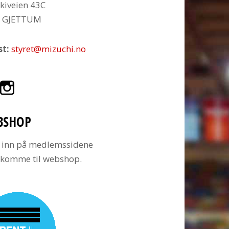
kiveien 43C
6 GJETTUM
st:
styret@mizuchi.no
BSHOP
 inn på medlemssidene
å komme til webshop.