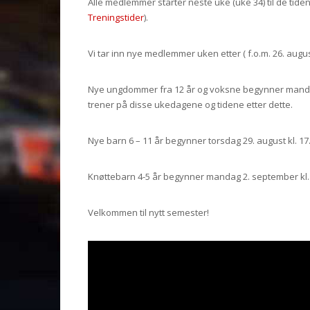
Alle medlemmer starter neste uke (uke 34) til de tiden
Treningstider
).
Vi tar inn nye medlemmer uken etter ( f.o.m. 26. augu
Nye ungdommer fra 12 år og voksne begynner mandag 2
trener på disse ukedagene og tidene etter dette.
Nye barn 6 – 11 år begynner torsdag 29. august kl. 17
Knøttebarn 4-5 år begynner mandag 2. september kl. 
Velkommen til nytt semester!
Noen små klipp fra en trening for ungdom/voksne