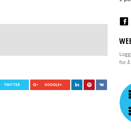
WE
Logg
for 
TWITTER
GOOGLE+