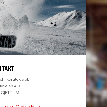
NTAKT
chi Karateklubb
kiveien 43C
6 GJETTUM
st:
styret@mizuchi.no