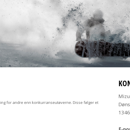
KO
Mizu
trening for andre enn konkurranseutøverne. Disse følger et
Døns
134
E-po