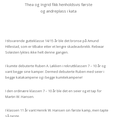
Thea og Ingrid fikk henholdsvis første
og andreplass i kata
I tilsvarende gutteklasse 14/15 år ble det bronse på Amund
Hillestad, som er tilbake etter et lengre skadeavbrekk. Rebwar
Soløsten lyktes ikke helt denne gangen.
I kumite debuterte Ruben A. Løkken i rekruttklassen 7 – 10 år og
vant begge sine kamper. Dermed debuterte Ruben med seier i
begge katakampene og i begge kumitekampene!
I den ordinære klassen 7 – 10 år ble det en seier og et tap for
Martin W. Hansen.
I klassen 11 år vant Henrik W. Hansen sin første kamp, men tapte
så neste.