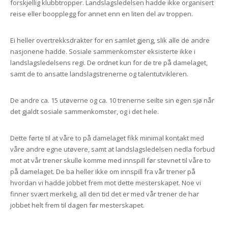
forskjellig klubbtropper. Landslagsledelsen hadde ikke organisert
reise eller boopplegg for annet enn en liten del av troppen.
Ei heller overtrekksdrakter for en samlet gjeng, slik alle de andre
nasjonene hadde. Sosiale sammenkomster eksisterte ikke i
landslagsledelsens regi. De ordnet kun for de tre på damelaget,
samt de to ansatte landslagstrenerne og talentutvikleren.
De andre ca. 15 utøverne og ca. 10 trenerne seilte sin egen sjø når
det gjaldt sosiale sammenkomster, og i det hele.
Dette førte til at våre to på damelaget fikk minimal kontakt med
våre andre egne utøvere, samt at landslagsledelsen nedla forbud
mot at vår trener skulle komme med innspill før stevnet til våre to
på damelaget. De ba heller ikke om innspill fra vår trener på
hvordan vi hadde jobbet frem mot dette mesterskapet. Noe vi
finner svært merkelig, all den tid det er med vår trener de har
jobbet helt frem til dagen før mesterskapet.