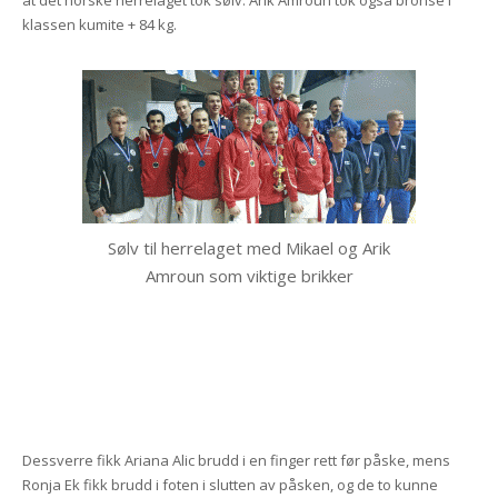
at det norske herrelaget tok sølv. Arik Amroun tok også bronse i
klassen kumite + 84 kg.
Sølv til herrelaget med Mikael og Arik
Amroun som viktige brikker
Dessverre fikk Ariana Alic brudd i en finger rett før påske, mens
Ronja Ek fikk brudd i foten i slutten av påsken, og de to kunne