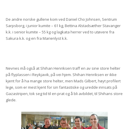
De andre norske gullene kom ved Daniel Cho Johnsen, Sentrum
Sarpsborg, i junior kumite – 61 kg, Bettina Alstadsæther Stavanger
k.k. i senior kumite – 55 kg og lagkata herrer ved to utøvere fra
Sakura k.k. og en fra Marienlyst k.k.
Nevnes må også at Shihan Henriksen traff en av sine store helter
på flyplassen i Reykjavik, på vei hjem. Shihan Henriksen er ikke
kjent for å ha mange store helter, men Mads Gilbert, høyt profilert
lege, som er mest kjent for sin fantastiske og uredde innsats på
Gazastripen, tok seg tid til en prat og å bli avbildet, til Shihans store
glede.