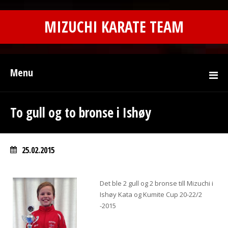
MIZUCHI KARATE TEAM
Menu
To gull og to bronse i Ishøy
25.02.2015
Det ble 2 gull og 2 bronse till Mizuchi i
Ishøy Kata og Kumite Cup 20-22/2
-2015