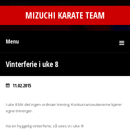
MIZUCHI KARATE TEAM
Menu
Vinterferie i uke 8
11.02.2015
I uke 8 blir det ingen ordinær trening. Konkurranseutøverne kjører
egne treninger.
Ha en hyggelig vinterferie, så sees vi i uke 9!