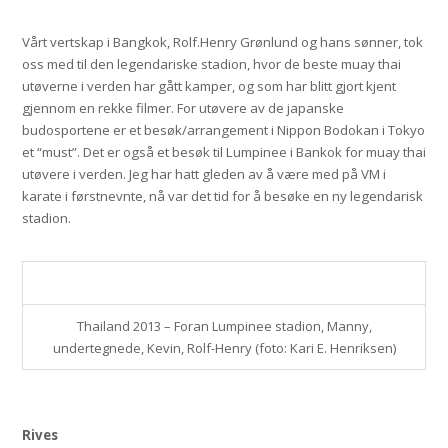
Vårt vertskap i Bangkok, Rolf.Henry Grønlund og hans sønner, tok
oss med til den legendariske stadion, hvor de beste muay thai
utøverne i verden har gått kamper, og som har blitt gjort kjent
gjennom en rekke filmer. For utøvere av de japanske
budosportene er et besøk/arrangement i Nippon Bodokan i Tokyo
et “must”. Det er også et besøk til Lumpinee i Bankok for muay thai
utøvere i verden. Jeg har hatt gleden av å være med på VM i
karate i førstnevnte, nå var det tid for å besøke en ny legendarisk
stadion.
Thailand 2013 – Foran Lumpinee stadion, Manny,
undertegnede, Kevin, Rolf-Henry (foto: Kari E. Henriksen)