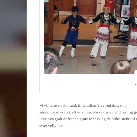
F
Vi vil rette en stor takk til familien Stavroulakis, som
sørget for at vi fikk alt vi kunne ønske oss av god mat og g
ikke hva godt de kunne gjøre for oss, og de bidro sterkt til 
svær vellykket.