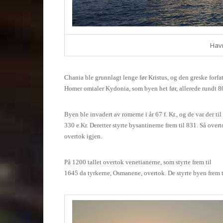
Hav
Chania ble grunnlagt lenge før Kristus, og den greske forfa
Homer omtaler Kydonia, som byen het før, allerede rundt 80
Byen ble invadert av romerne i år
67 f
. Kr., og de var der til
330 e.Kr. Deretter styrte bysantinerne frem til 831. Så overt
overtok igjen.
På 1200 tallet overtok venetianerne, som styrte frem til
1645 da tyrkerne, Osmanene, overtok. De styrte byen frem ti