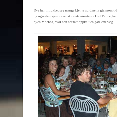
Øya har tiltrukket seg mange kjente nordmenn gjennom tid
og også den kjente svenske statsministeren Olof Palme, hadd
byen Mochos, hvor han har fått oppkalt en gate etter seg.