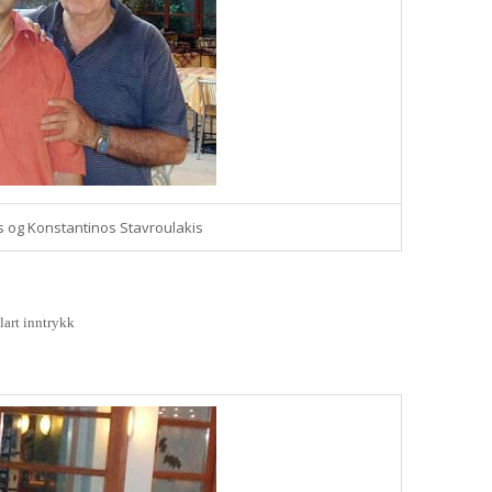
os og Konstantinos Stavroulakis
klart inntrykk