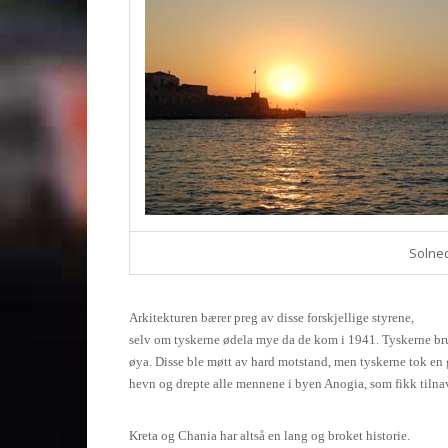
Solne
Arkitekturen bærer preg av disse forskjellige styrene,
selv om tyskerne ødela mye da de kom i 1941. Tyskerne bruk
øya. Disse ble møtt av hard motstand, men tyskerne tok en
hevn og drepte alle mennene i byen Anogia, som fikk tilnav
Kreta og Chania har altså en lang og broket historie.