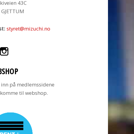
kiveien 43C
6 GJETTUM
st:
styret@mizuchi.no
BSHOP
 inn på medlemssidene
å komme til webshop.