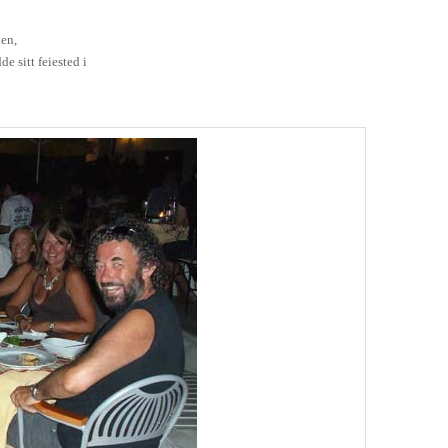
en,
e sitt feiested i