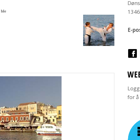
Døns
134
 ble
E-po
WE
Logg
for 