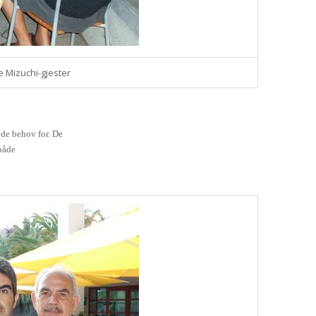
 Mizuchi-gjester
dde behov for. De
 både