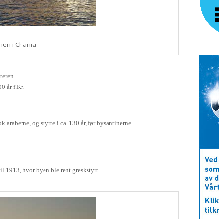
nen i Chania
tteren
0 år f.Kr.
ok araberne, og styrte i ca. 130 år, før bysantinerne
l 1913, hvor byen ble rent greskstyrt.