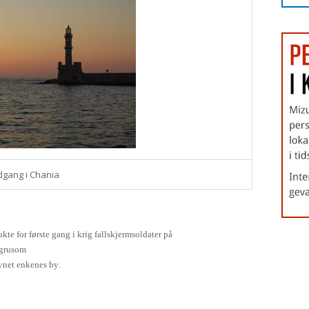
dgang i Chania
te for første gang i krig fallskjermsoldater på
 grusom
net enkenes by.