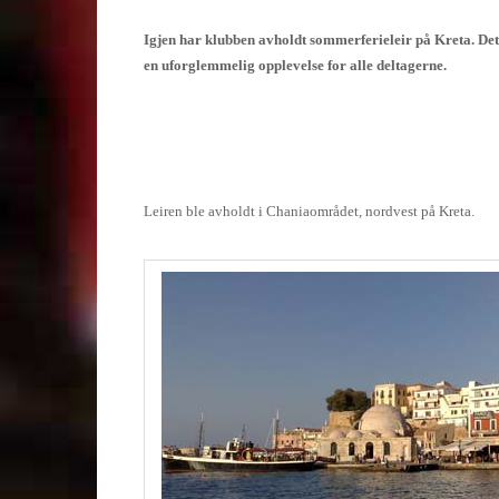
Igjen har klubben avholdt sommerferieleir på Kreta. Det
en
uforglemmelig opplevelse for alle deltagerne.
Leiren ble avholdt i Chaniaområdet, nordvest på Kreta.