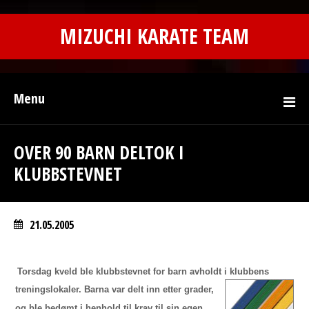
MIZUCHI KARATE TEAM
Menu
OVER 90 BARN DELTOK I
KLUBBSTEVNET
21.05.2005
Torsdag kveld ble klubbstevnet for barn avholdt i klubbens
treningslokaler.
Barna
var delt inn etter grader,
og ble bedømt i henhold til krav til sin egen